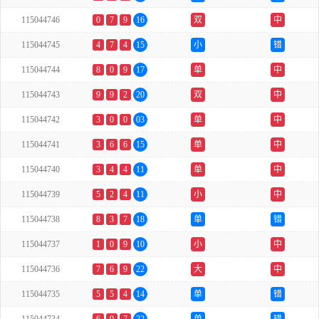
115044746
0
7
9
16
双
中
115044745
4
7
4
15
小
错
115044744
8
0
9
17
单
中
115044743
9
9
2
20
双
中
115044742
3
0
0
03
单
中
115044741
3
6
6
15
单
中
115044740
3
4
4
11
单
中
115044739
5
2
4
11
小
中
115044738
8
3
7
18
单
错
115044737
1
0
9
10
小
中
115044736
7
6
9
22
大
中
115044735
5
5
4
14
单
错