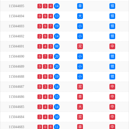
115044695
5
5
4
14
单
错
115044694
0
9
4
13
大
错
115044693
3
9
7
19
小
错
115044692
2
9
3
14
小
错
115044691
1
4
3
08
双
中
115044690
6
7
7
20
小
错
115044689
9
3
8
20
小
错
115044688
1
9
9
19
小
错
115044687
9
3
2
14
双
中
115044686
3
4
8
15
单
中
115044685
3
4
7
14
大
中
115044684
3
4
3
10
双
中
115044683
3
0
8
11
单
中