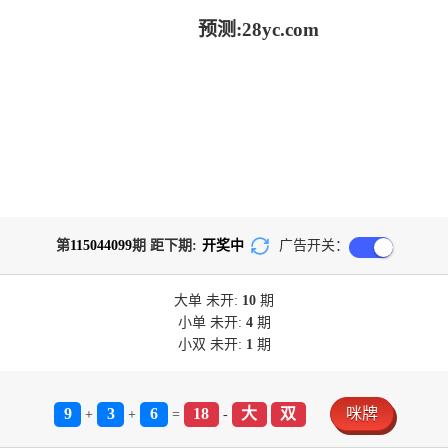
预测:28yc.com
第
115044099
期 距下期:
开奖中
广告开关：
大单
未开:
10
期
小单
未开:
4
期
小双
未开:
1
期
9
3
6
18
大
双
咪牌
+
+
=
-