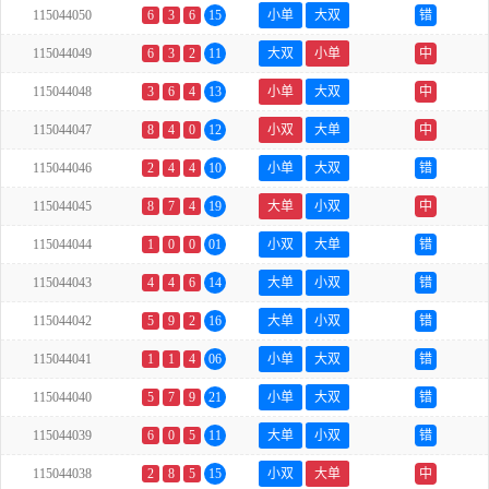
115044050
6
3
6
15
小单
大双
错
115044049
6
3
2
11
大双
小单
中
115044048
3
6
4
13
小单
大双
中
115044047
8
4
0
12
小双
大单
中
115044046
2
4
4
10
小单
大双
错
115044045
8
7
4
19
大单
小双
中
115044044
1
0
0
01
小双
大单
错
115044043
4
4
6
14
大单
小双
错
115044042
5
9
2
16
大单
小双
错
115044041
1
1
4
06
小单
大双
错
115044040
5
7
9
21
小单
大双
错
115044039
6
0
5
11
大单
小双
错
115044038
2
8
5
15
小双
大单
中