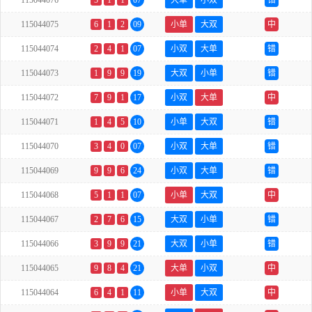
115044076
5
1
1
07
大单
小双
错
115044075
6
1
2
09
小单
大双
中
115044074
2
4
1
07
小双
大单
错
115044073
1
9
9
19
大双
小单
错
115044072
7
9
1
17
小双
大单
中
115044071
1
4
5
10
小单
大双
错
115044070
3
4
0
07
小双
大单
错
115044069
9
9
6
24
小双
大单
错
115044068
5
1
1
07
小单
大双
中
115044067
2
7
6
15
大双
小单
错
115044066
3
9
9
21
大双
小单
错
115044065
9
8
4
21
大单
小双
中
115044064
6
4
1
11
小单
大双
中