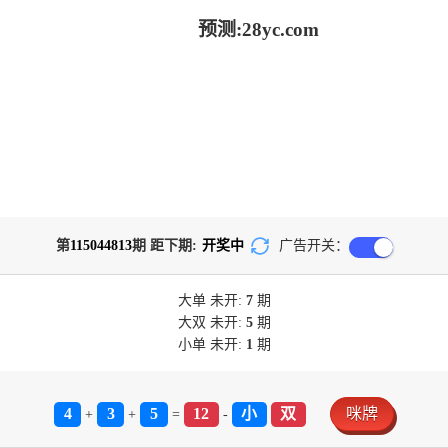
预测:28yc.com
第
115044813
期 距下期:
开奖中
广告开关：
大单
未开:
7
期
大双
未开:
5
期
小单
未开:
1
期
4
3
5
12
小
双
咪牌
+
+
=
-