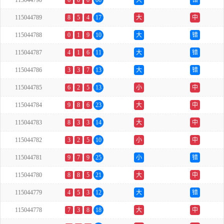
115044790
6
0
0
06
大
错
115044789
8
5
4
17
大
中
115044788
0
1
9
10
大
错
115044787
4
1
6
11
大
错
115044786
3
3
7
13
大
错
115044785
6
2
5
13
小
中
115044784
9
8
6
23
大
中
115044783
8
3
3
14
大
中
115044782
3
2
5
10
小
中
115044781
9
7
9
25
小
错
115044780
8
8
5
21
大
中
115044779
4
5
3
12
大
错
115044778
7
3
8
18
大
中