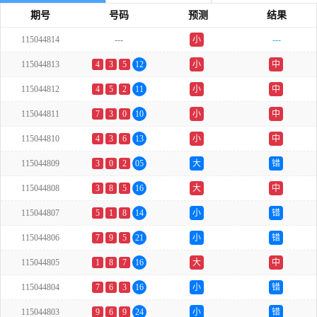
期号
号码
预测
结果
115044814
---
小
---
双
115044813
4
3
5
12
小
中
115044812
4
5
2
11
小
中
115044811
7
3
0
10
小
中
115044810
4
3
6
13
小
中
115044809
3
0
2
05
大
错
115044808
3
8
5
16
大
中
115044807
5
1
8
14
小
错
115044806
7
9
5
21
小
错
115044805
1
8
7
16
大
中
115044804
7
6
3
16
小
错
115044803
9
6
9
24
小
错