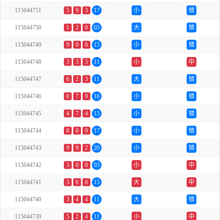
115044751
5
9
3
17
小
错
115044750
1
2
0
03
大
错
115044749
9
0
6
15
小
错
115044748
3
3
5
11
小
中
115044747
6
2
3
11
大
错
115044746
0
7
9
16
小
错
115044745
4
7
4
15
小
错
115044744
8
0
9
17
小
错
115044743
9
9
2
20
小
错
115044742
3
0
0
03
小
中
115044741
3
6
6
15
大
中
115044740
3
4
4
11
大
错
115044739
5
2
4
11
小
中