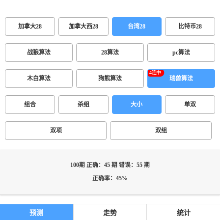
加拿大28
加拿大西28
台湾28
比特币28
战狼算法
28算法
pc算法
木白算法
狗熊算法
瑞兽算法
组合
杀组
大小
单双
双项
双组
100期 正确：45 期 错误：55 期
正确率：45%
预测
走势
统计