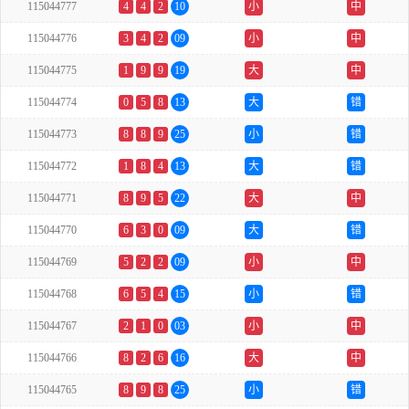
115044777
4
4
2
10
小
中
115044776
3
4
2
09
小
中
115044775
1
9
9
19
大
中
115044774
0
5
8
13
大
错
115044773
8
8
9
25
小
错
115044772
1
8
4
13
大
错
115044771
8
9
5
22
大
中
115044770
6
3
0
09
大
错
115044769
5
2
2
09
小
中
115044768
6
5
4
15
小
错
115044767
2
1
0
03
小
中
115044766
8
2
6
16
大
中
115044765
8
9
8
25
小
错