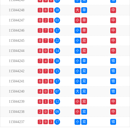
115044249
4
9
8
21
小
双
错
115044248
1
8
9
18
大
单
中
115044247
0
2
1
03
小
单
中
115044246
1
7
9
17
小
单
中
115044245
8
7
7
22
小
双
中
115044244
8
0
6
14
小
双
中
115044243
7
4
7
18
小
单
错
115044242
5
7
3
15
小
双
错
115044241
6
3
8
17
小
双
错
115044240
4
0
3
07
大
双
错
115044239
6
1
5
12
小
双
中
115044238
2
0
7
09
小
双
中
115044237
5
9
3
17
小
双
错