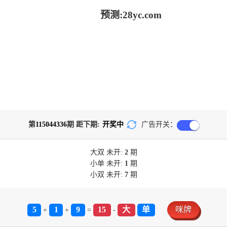
预测:28yc.com
第
115044336
期 距下期:
开奖中
广告开关：
大双
未开:
2
期
小单
未开:
1
期
小双
未开:
7
期
5
1
9
15
大
单
咪牌
+
+
=
-