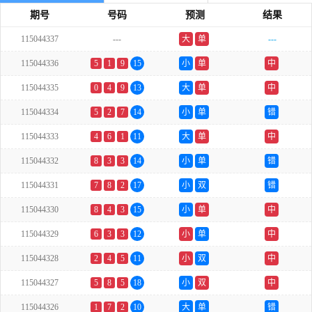
期号
号码
预测
结果
115044337
---
大
单
---
115044336
5
1
9
15
小
单
中
115044335
0
4
9
13
大
单
中
115044334
5
2
7
14
小
单
错
115044333
4
6
1
11
大
单
中
115044332
8
3
3
14
小
单
错
115044331
7
8
2
17
小
双
错
115044330
8
4
3
15
小
单
中
115044329
6
3
3
12
小
单
中
115044328
2
4
5
11
小
双
中
115044327
5
8
5
18
小
双
中
115044326
1
7
2
10
大
单
错