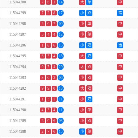
115044300
7
6
1
14
大
单
中
115044299
7
2
8
17
小
双
错
115044298
2
0
7
09
小
单
中
115044297
5
4
4
13
小
单
中
115044296
1
8
6
15
小
双
错
115044295
6
5
4
15
大
双
中
115044294
9
7
4
20
大
双
中
115044293
3
0
3
06
小
双
中
115044292
9
9
0
18
大
双
中
115044291
1
5
5
11
小
双
中
115044290
4
3
4
11
小
单
中
115044289
2
0
6
08
小
双
中
115044288
2
7
6
15
小
单
中