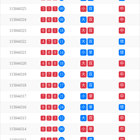
115044325
3
1
5
09
小
双
中
115044324
5
0
3
08
大
双
中
115044323
9
8
1
18
大
双
中
115044322
4
7
0
11
大
双
错
115044321
5
0
9
14
小
单
错
115044320
4
6
8
18
大
双
中
115044319
6
7
2
15
大
双
中
115044318
8
9
0
17
大
双
中
115044317
7
6
8
21
小
单
中
115044316
8
8
8
24
小
单
错
115044315
4
5
3
12
大
双
中
115044314
0
1
8
09
小
单
中