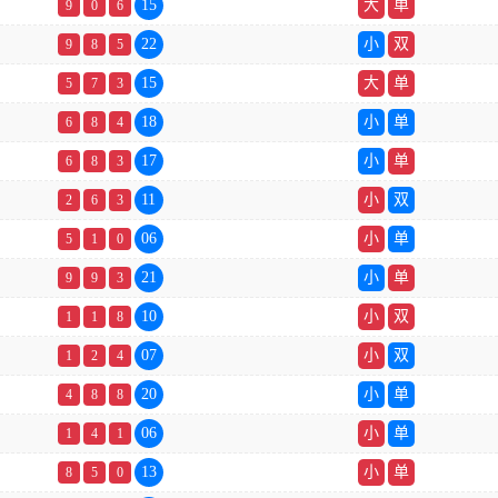
15
大
单
9
0
6
22
小
双
9
8
5
15
大
单
5
7
3
18
小
单
6
8
4
17
小
单
6
8
3
11
小
双
2
6
3
06
小
单
5
1
0
21
小
单
9
9
3
10
小
双
1
1
8
07
小
双
1
2
4
20
小
单
4
8
8
06
小
单
1
4
1
13
小
单
8
5
0