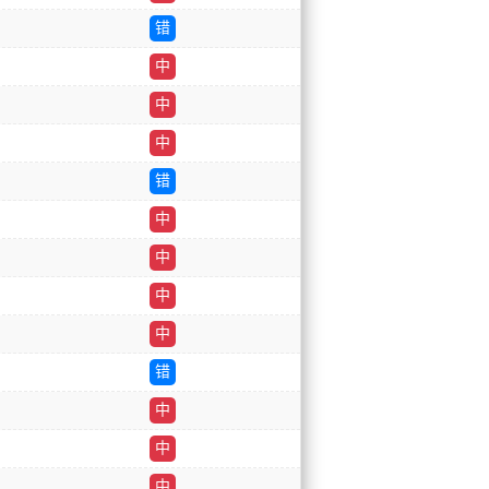
错
中
中
中
错
中
中
中
中
错
中
中
中