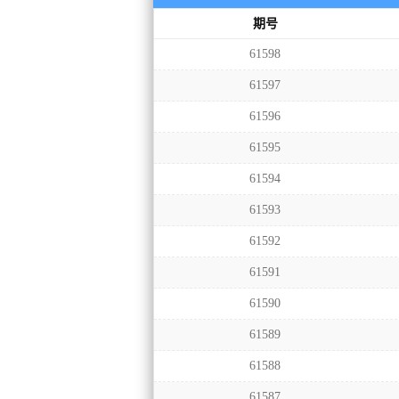
期号
61598
61597
61596
61595
61594
61593
61592
61591
61590
61589
61588
61587