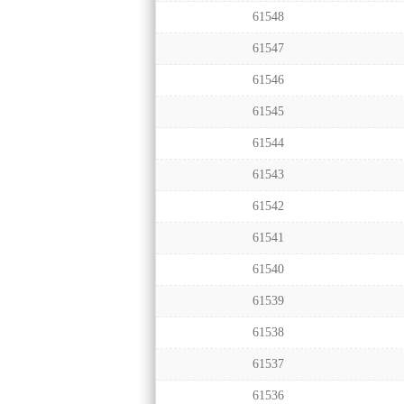
61548
61547
61546
61545
61544
61543
61542
61541
61540
61539
61538
61537
61536