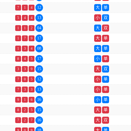
12
大
单
7
1
4
13
小
双
5
4
4
04
大
双
1
1
2
17
大
单
1
7
9
08
大
单
1
3
4
17
小
单
8
4
5
15
大
双
3
3
9
12
小
单
7
0
5
13
小
单
7
3
3
16
小
单
9
1
6
15
大
单
8
2
5
16
大
双
7
2
7
18
大
单
9
0
9