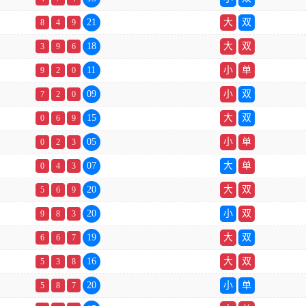
21
大
双
8
4
9
18
大
双
3
9
6
11
小
单
9
2
0
09
小
双
7
2
0
15
大
双
0
6
9
05
小
单
0
2
3
07
大
单
0
4
3
20
大
双
5
6
9
20
小
双
9
8
3
19
大
双
6
6
7
16
大
双
5
3
8
20
小
单
5
8
7