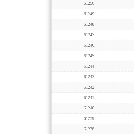
61250
61249
61248
61247
61246
61245
61244
61243
61242
61241
61240
61239
61238