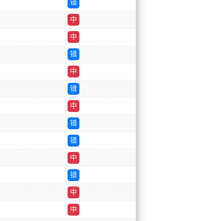
错
中
中
错
中
错
中
错
错
中
错
中
中