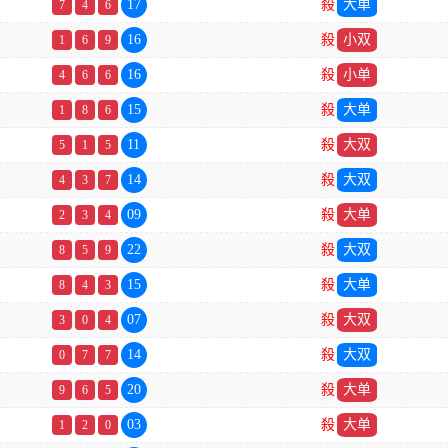
17
殺
大单
7
4
6
16
殺
小双
1
6
9
16
殺
小单
4
6
6
15
殺
大单
1
8
6
11
殺
大双
5
1
5
14
殺
大双
4
3
7
09
殺
大单
2
3
4
22
殺
大双
8
5
9
15
殺
大单
8
4
3
07
殺
大双
3
0
4
14
殺
大双
0
7
7
20
殺
大单
9
6
5
03
殺
大单
1
2
0