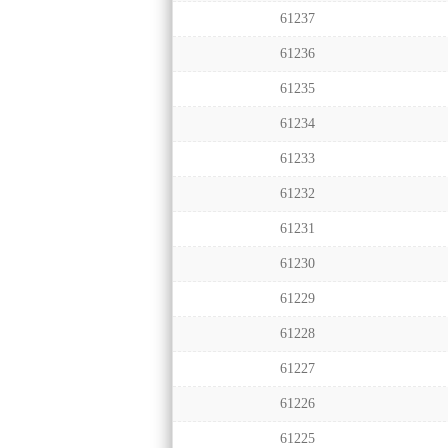
61237
61236
61235
61234
61233
61232
61231
61230
61229
61228
61227
61226
61225