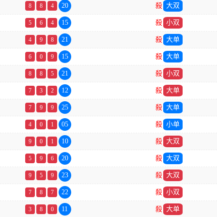
20
殺
大双
8
8
4
15
殺
小双
5
6
4
21
殺
大单
4
9
8
15
殺
大单
6
0
9
21
殺
小双
8
8
5
12
殺
大单
7
3
2
25
殺
大单
7
9
9
05
殺
小单
4
0
1
10
殺
大双
9
0
1
20
殺
大双
5
9
6
23
殺
大双
9
5
9
22
殺
小双
7
8
7
11
殺
大单
3
8
0