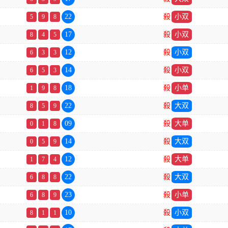
22
殺
小双
5
9
8
17
殺
小双
8
4
5
12
殺
小双
6
3
3
14
殺
小双
6
5
3
18
殺
小单
1
9
8
22
殺
大双
8
5
9
09
殺
大单
0
1
8
14
殺
大双
0
5
9
12
殺
大单
1
7
4
22
殺
大双
6
8
8
23
殺
小单
6
8
9
10
殺
小双
8
1
1