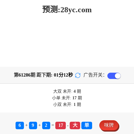
预测:28yc.com
第
61286
期 距下期:
01
分
12
秒
广告开关：
大双
未开:
4
期
小单
未开:
17
期
小双
未开:
1
期
6
+
9
+
2
=
17
-
大
单
咪牌