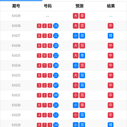
期号
号码
预测
结果
61639
---
大
单
---
61638
8
2
6
16
大
双
中
61637
8
5
8
21
小
双
错
61636
6
8
6
20
大
双
中
61635
5
9
8
22
大
单
中
61634
4
7
9
20
小
双
中
61633
8
7
6
21
大
双
中
61632
3
2
2
07
小
双
中
61631
3
1
4
08
小
双
中
61630
8
7
6
21
小
单
中
61629
4
2
5
11
小
双
中
61628
9
7
3
19
小
双
错