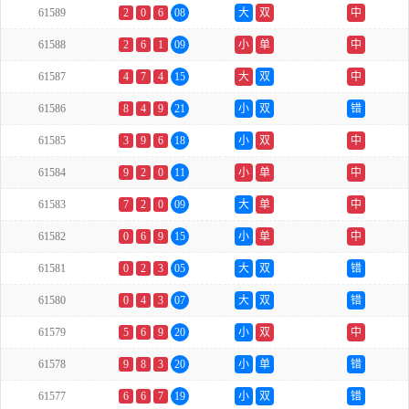
61589
2
0
6
08
大
双
中
61588
2
6
1
09
小
单
中
61587
4
7
4
15
大
双
中
61586
8
4
9
21
小
双
错
61585
3
9
6
18
小
双
中
61584
9
2
0
11
小
单
中
61583
7
2
0
09
大
单
中
61582
0
6
9
15
小
单
中
61581
0
2
3
05
大
双
错
61580
0
4
3
07
大
双
错
61579
5
6
9
20
小
双
中
61578
9
8
3
20
小
单
错
61577
6
6
7
19
小
双
错