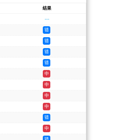
结果
---
错
错
错
错
中
中
中
中
错
中
错