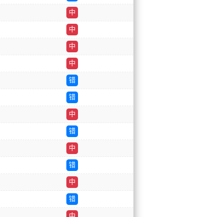
中
中
中
中
错
错
中
错
中
错
中
错
中