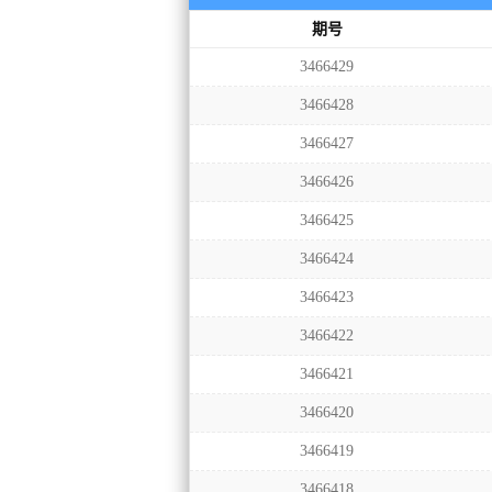
期号
3466429
3466428
3466427
3466426
3466425
3466424
3466423
3466422
3466421
3466420
3466419
3466418