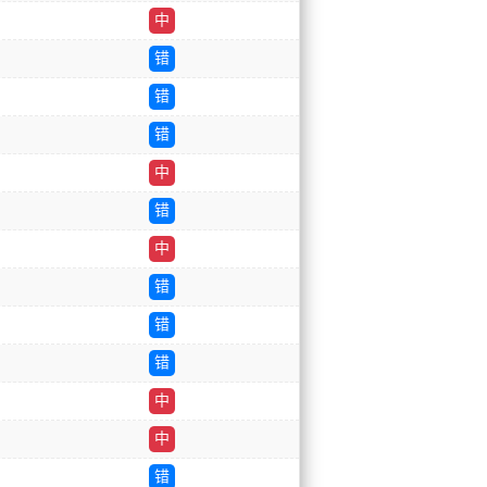
中
错
错
错
中
错
中
错
错
错
中
中
错