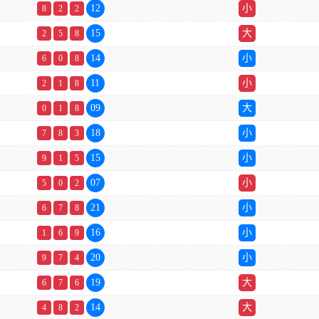
12
小
8
2
2
15
大
2
5
8
14
小
6
0
8
11
小
2
1
8
09
大
0
1
8
18
小
7
8
3
15
小
9
1
5
07
小
5
0
2
21
小
6
7
8
16
小
1
6
9
20
小
9
7
4
19
大
6
7
6
14
大
4
8
2