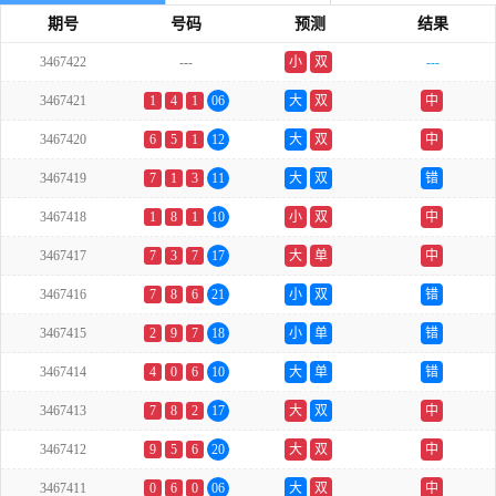
期号
号码
预测
结果
3467422
---
小
双
---
3467421
1
4
1
06
大
双
中
3467420
6
5
1
12
大
双
中
3467419
7
1
3
11
大
双
错
3467418
1
8
1
10
小
双
中
3467417
7
3
7
17
大
单
中
3467416
7
8
6
21
小
双
错
3467415
2
9
7
18
小
单
错
3467414
4
0
6
10
大
单
错
3467413
7
8
2
17
大
双
中
3467412
9
5
6
20
大
双
中
3467411
0
6
0
06
大
双
中