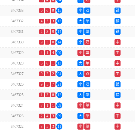
3467334
0
4
0
04
大
双
中
3467333
0
6
9
15
小
双
错
3467332
4
5
3
12
大
单
错
3467331
2
3
9
14
小
单
错
3467330
9
5
0
14
小
双
中
3467329
4
1
4
09
小
单
中
3467328
6
6
1
13
大
单
中
3467327
0
2
2
04
大
双
中
3467326
9
5
7
21
小
双
错
3467325
1
3
8
12
大
单
错
3467324
7
1
1
09
小
单
中
3467323
2
4
3
09
大
单
中
3467322
3
5
3
11
小
单
中