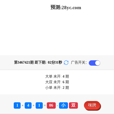
预测:28yc.com
第
3467421
期 距下期:
02
分
31
秒
广告开关：
大单
未开:
4
期
大双
未开:
6
期
小单
未开:
2
期
1
4
1
06
小
双
咪牌
+
+
=
-