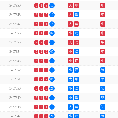
3467359
6
1
8
15
大
单
中
3467358
2
9
5
16
大
单
中
3467357
6
8
1
15
大
单
中
3467356
1
1
5
07
小
双
中
3467355
7
7
0
14
大
双
中
3467354
5
2
0
07
小
双
中
3467353
7
3
0
10
小
双
中
3467352
7
6
6
19
小
双
错
3467351
0
2
2
04
大
单
错
3467350
5
8
8
21
小
双
错
3467349
2
4
8
14
小
单
错
3467348
7
2
1
10
大
单
错
3467347
5
9
7
21
小
双
错