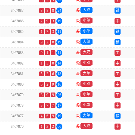
3467088
9
7
9
25
殺
中
大双
3467087
8
8
8
24
殺
错
小单
3467086
7
9
3
19
殺
中
小单
3467085
1
7
3
11
殺
错
大单
3467084
9
2
8
19
殺
错
大双
3467083
9
1
1
11
殺
中
小双
3467082
1
5
8
14
殺
中
大单
3467081
5
2
6
13
殺
中
小双
3467080
5
2
9
16
殺
中
小单
3467079
8
9
9
26
殺
中
小单
3467078
3
7
7
17
殺
中
大单
3467077
4
6
9
19
殺
错
大双
3467076
1
3
2
06
殺
中