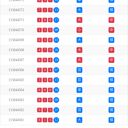
115044573
8
3
7
18
单
错
115044572
7
1
5
13
大
错
115044571
1
8
8
17
大
中
115044570
1
3
5
09
小
中
115044569
0
3
0
03
大
错
115044568
4
7
9
20
大
中
115044567
6
9
4
19
大
中
115044566
3
0
4
07
双
错
115044565
3
3
9
15
双
错
115044564
6
6
6
18
单
错
115044563
8
1
0
09
大
错
115044562
9
7
5
21
双
错
115044561
8
1
3
12
大
错