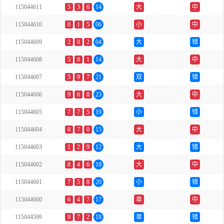
115044611
5
3
6
14
大
中
115044610
0
1
5
06
小
中
115044609
2
0
2
04
大
错
115044608
5
8
1
14
大
中
115044607
5
9
7
21
双
错
115044606
9
6
8
23
大
中
115044605
7
7
5
19
小
错
115044604
8
7
0
15
大
中
115044603
1
2
9
12
大
错
115044602
8
4
6
18
大
中
115044601
7
5
8
20
小
错
115044600
6
4
7
17
单
中
115044599
9
7
2
18
单
错