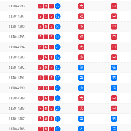
115044598
7
9
6
22
大
中
115044597
2
1
9
12
双
中
115044596
3
0
2
05
小
中
115044595
7
1
6
14
双
中
115044594
6
6
8
20
大
中
115044593
5
6
1
12
小
中
115044592
3
0
7
10
单
错
115044591
4
1
7
12
单
错
115044590
8
3
9
20
小
错
115044589
8
6
6
20
大
中
115044588
7
8
9
24
大
中
115044587
7
6
1
14
单
错
115044586
2
8
0
10
大
错