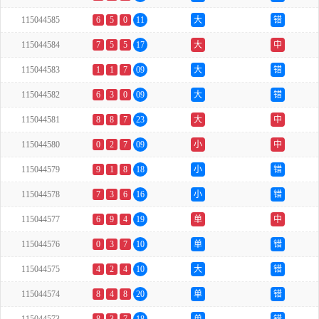
115044585
6
5
0
11
大
错
115044584
7
5
5
17
大
中
115044583
1
1
7
09
大
错
115044582
6
3
0
09
大
错
115044581
8
8
7
23
大
中
115044580
0
2
7
09
小
中
115044579
9
1
8
18
小
错
115044578
7
3
6
16
小
错
115044577
6
9
4
19
单
中
115044576
0
3
7
10
单
错
115044575
4
2
4
10
大
错
115044574
8
4
8
20
单
错