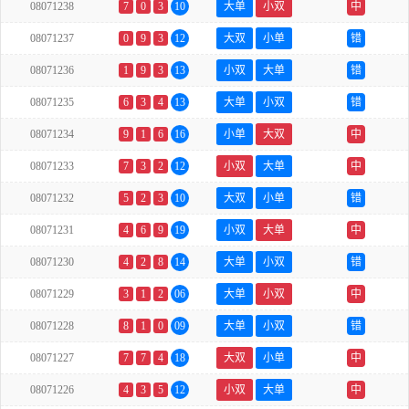
08071238
7
0
3
10
大单
小双
中
08071237
0
9
3
12
大双
小单
错
08071236
1
9
3
13
小双
大单
错
08071235
6
3
4
13
大单
小双
错
08071234
9
1
6
16
小单
大双
中
08071233
7
3
2
12
小双
大单
中
08071232
5
2
3
10
大双
小单
错
08071231
4
6
9
19
小双
大单
中
08071230
4
2
8
14
大单
小双
错
08071229
3
1
2
06
大单
小双
中
08071228
8
1
0
09
大单
小双
错
08071227
7
7
4
18
大双
小单
中
08071226
4
3
5
12
小双
大单
中