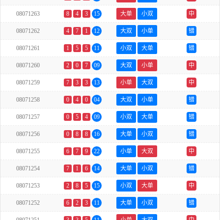
08071263
8
4
3
15
大单
小双
中
08071262
4
7
1
12
大双
小单
错
08071261
1
5
5
11
小双
大单
错
08071260
2
0
7
09
大双
小单
中
08071259
7
3
3
13
小单
大双
中
08071258
0
4
0
04
大双
小单
错
08071257
0
5
4
09
小双
大单
错
08071256
0
8
8
16
大单
小双
错
08071255
6
7
9
22
小单
大双
中
08071254
7
1
6
14
大单
小双
错
08071253
2
8
5
15
小双
大单
中
08071252
6
2
3
11
大单
小双
错