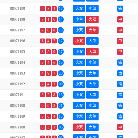
08071199
5
8
4
17
大双
小单
错
08071198
7
1
6
14
小单
大双
中
08071197
7
0
8
15
小双
大单
中
08071196
1
4
7
12
小双
大单
中
08071195
3
5
9
17
小双
大单
中
08071194
9
4
6
19
大双
小单
错
08071193
4
9
7
20
小双
大单
错
08071192
2
4
3
09
小双
大单
错
08071191
8
2
8
18
小双
大单
错
08071190
9
9
3
21
大双
小单
错
08071189
8
6
4
18
小双
大单
错
08071188
0
5
1
06
小双
大单
中