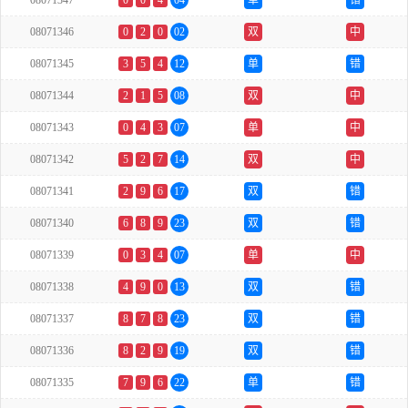
08071347
0
0
4
04
单
错
08071346
0
2
0
02
双
中
08071345
3
5
4
12
单
错
08071344
2
1
5
08
双
中
08071343
0
4
3
07
单
中
08071342
5
2
7
14
双
中
08071341
2
9
6
17
双
错
08071340
6
8
9
23
双
错
08071339
0
3
4
07
单
中
08071338
4
9
0
13
双
错
08071337
8
7
8
23
双
错
08071336
8
2
9
19
双
错
08071335
7
9
6
22
单
错