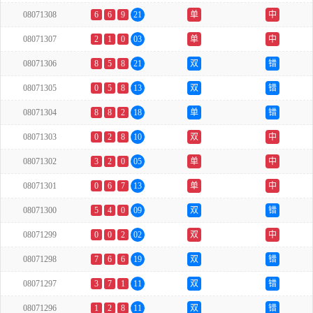
08071308
6
6
9
21
单
中
08071307
2
1
0
03
单
中
08071306
8
5
8
21
双
错
08071305
0
5
8
13
双
错
08071304
8
8
2
18
单
错
08071303
0
2
8
10
双
中
08071302
3
2
0
05
单
中
08071301
0
6
7
13
单
中
08071300
5
4
0
09
双
错
08071299
0
0
2
02
双
中
08071298
7
6
6
19
双
错
08071297
3
7
1
11
双
错
08071296
1
2
8
11
双
错