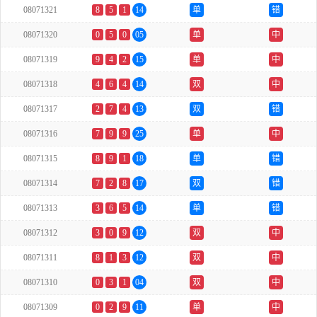
08071321
8
5
1
14
单
错
08071320
0
5
0
05
单
中
08071319
9
4
2
15
单
中
08071318
4
6
4
14
双
中
08071317
2
7
4
13
双
错
08071316
7
9
9
25
单
中
08071315
8
9
1
18
单
错
08071314
7
2
8
17
双
错
08071313
3
6
5
14
单
错
08071312
3
0
9
12
双
中
08071311
8
1
3
12
双
中
08071310
0
3
1
04
双
中
08071309
0
2
9
11
单
中