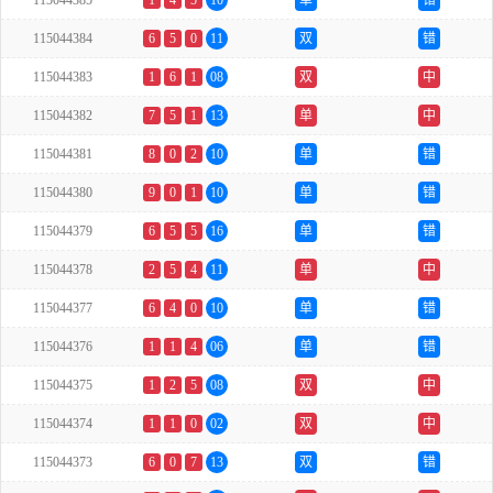
115044385
1
4
5
10
单
错
115044384
6
5
0
11
双
错
115044383
1
6
1
08
双
中
115044382
7
5
1
13
单
中
115044381
8
0
2
10
单
错
115044380
9
0
1
10
单
错
115044379
6
5
5
16
单
错
115044378
2
5
4
11
单
中
115044377
6
4
0
10
单
错
115044376
1
1
4
06
单
错
115044375
1
2
5
08
双
中
115044374
1
1
0
02
双
中
115044373
6
0
7
13
双
错