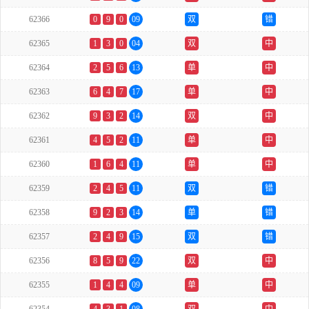
62366
0
9
0
09
双
错
62365
1
3
0
04
双
中
62364
2
5
6
13
单
中
62363
6
4
7
17
单
中
62362
9
3
2
14
双
中
62361
4
5
2
11
单
中
62360
1
6
4
11
单
中
62359
2
4
5
11
双
错
62358
9
2
3
14
单
错
62357
2
4
9
15
双
错
62356
8
5
9
22
双
中
62355
1
4
4
09
单
中