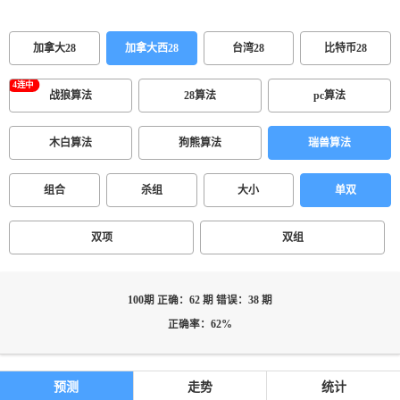
加拿大28
加拿大西28
台湾28
比特币28
战狼算法
28算法
pc算法
木白算法
狗熊算法
瑞兽算法
组合
杀组
大小
单双
双项
双组
100期 正确：62 期 错误：38 期
正确率：62%
预测
走势
统计