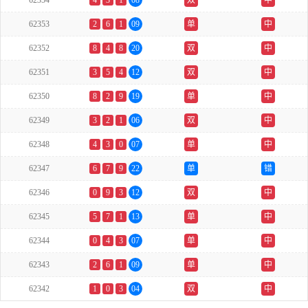
62354
4
3
1
08
双
中
62353
2
6
1
09
单
中
62352
8
4
8
20
双
中
62351
3
5
4
12
双
中
62350
8
2
9
19
单
中
62349
3
2
1
06
双
中
62348
4
3
0
07
单
中
62347
6
7
9
22
单
错
62346
0
9
3
12
双
中
62345
5
7
1
13
单
中
62344
0
4
3
07
单
中
62343
2
6
1
09
单
中
62342
1
0
3
04
双
中