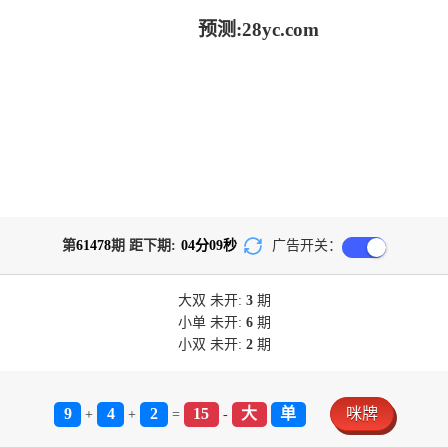
预测:28yc.com
第
61478
期 距下期:
04
分
09
秒
广告开关：
大双
未开:
3
期
小单
未开:
6
期
小双
未开:
2
期
9
4
2
15
大
单
咪牌
+
+
=
-