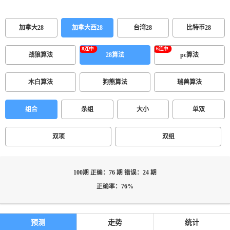
加拿大28
加拿大西28
台湾28
比特币28
战狼算法
28算法
pc算法
木白算法
狗熊算法
瑞兽算法
组合
杀组
大小
单双
双项
双组
100期 正确：76 期 错误：24 期
正确率：76%
预测
走势
统计