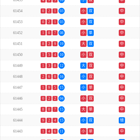
61455
4
9
3
16
小
双
中
61454
0
2
1
03
小
双
中
61453
0
2
1
03
小
双
中
61452
1
0
7
08
小
单
中
61451
8
2
9
19
大
双
中
61450
1
5
4
10
小
双
中
61449
1
3
8
12
大
双
中
61448
2
6
8
16
小
双
中
61447
1
9
5
15
小
单
中
61446
0
2
2
04
小
双
中
61445
8
0
7
15
大
单
中
61444
9
2
4
15
小
双
错
61443
1
4
6
11
小
单
中