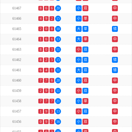
61467
8
6
6
20
小
双
中
61466
4
9
2
15
小
单
中
61465
2
0
8
10
大
单
错
61464
1
6
6
13
大
单
中
61463
8
0
3
11
小
双
中
61462
8
2
5
15
小
双
错
61461
6
4
1
11
大
双
错
61460
7
7
6
20
小
双
中
61459
2
9
0
11
小
双
中
61458
7
7
7
21
小
单
中
61457
1
9
3
13
小
双
中
61456
0
9
7
16
小
双
中