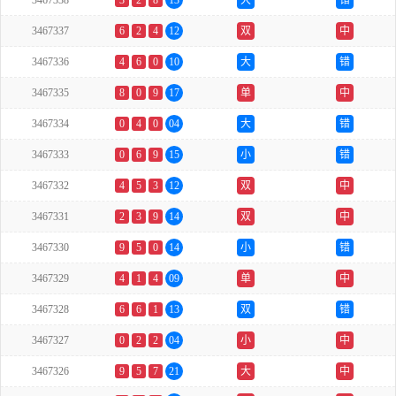
3467338
3
2
8
13
大
错
3467337
6
2
4
12
双
中
3467336
4
6
0
10
大
错
3467335
8
0
9
17
单
中
3467334
0
4
0
04
大
错
3467333
0
6
9
15
小
错
3467332
4
5
3
12
双
中
3467331
2
3
9
14
双
中
3467330
9
5
0
14
小
错
3467329
4
1
4
09
单
中
3467328
6
6
1
13
双
错
3467327
0
2
2
04
小
中
3467326
9
5
7
21
大
中