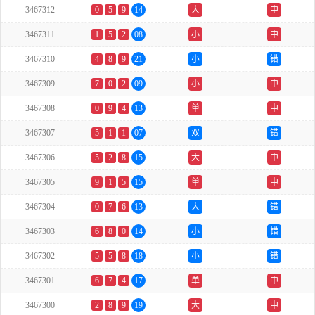
3467312
0
5
9
14
大
中
3467311
1
5
2
08
小
中
3467310
4
8
9
21
小
错
3467309
7
0
2
09
小
中
3467308
0
9
4
13
单
中
3467307
5
1
1
07
双
错
3467306
5
2
8
15
大
中
3467305
9
1
5
15
单
中
3467304
0
7
6
13
大
错
3467303
6
8
0
14
小
错
3467302
5
5
8
18
小
错
3467301
6
7
4
17
单
中
3467300
2
8
9
19
大
中