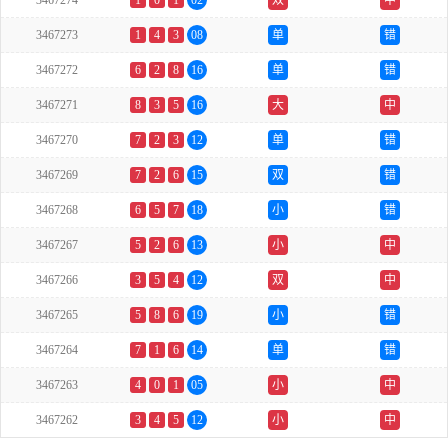
3467274
1
0
1
02
双
中
3467273
1
4
3
08
单
错
3467272
6
2
8
16
单
错
3467271
8
3
5
16
大
中
3467270
7
2
3
12
单
错
3467269
7
2
6
15
双
错
3467268
6
5
7
18
小
错
3467267
5
2
6
13
小
中
3467266
3
5
4
12
双
中
3467265
5
8
6
19
小
错
3467264
7
1
6
14
单
错
3467263
4
0
1
05
小
中
3467262
3
4
5
12
小
中