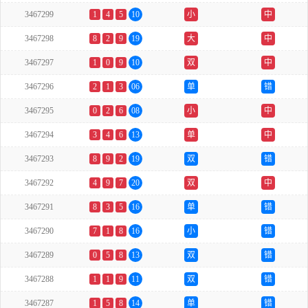
3467299
1
4
5
10
小
中
3467298
8
2
9
19
大
中
3467297
1
0
9
10
双
中
3467296
2
1
3
06
单
错
3467295
0
2
6
08
小
中
3467294
3
4
6
13
单
中
3467293
8
9
2
19
双
错
3467292
4
9
7
20
双
中
3467291
8
3
5
16
单
错
3467290
7
1
8
16
小
错
3467289
0
5
8
13
双
错
3467288
1
1
9
11
双
错
3467287
1
5
8
14
单
错