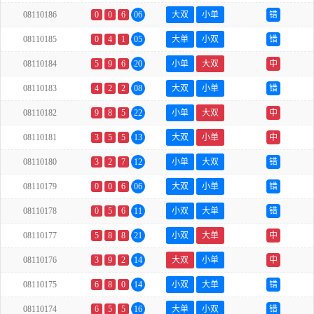
08110186
0
0
6
06
大双
小单
错
08110185
0
4
1
05
大单
小双
错
08110184
5
9
6
20
小单
大双
中
08110183
4
2
2
08
大双
小单
错
08110182
9
8
5
22
小单
大双
中
08110181
3
5
5
13
大双
小单
中
08110180
3
2
7
12
小单
大双
错
08110179
0
0
6
06
大双
小单
错
08110178
0
5
6
11
小双
大单
错
08110177
5
8
8
21
小双
大单
中
08110176
3
9
2
14
大双
小单
中
08110175
6
8
0
14
小双
大单
错
08110174
6
5
5
16
大单
小双
错