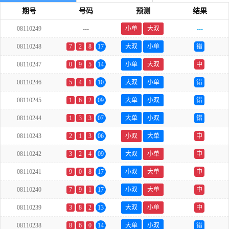
期号
号码
预测
结果
08110249
---
小单
大双
---
08110248
7
2
8
17
大双
小单
错
08110247
0
9
5
14
小单
大双
中
08110246
5
4
1
10
大双
小单
错
08110245
1
6
2
09
大单
小双
错
08110244
1
3
3
07
大单
小双
错
08110243
2
1
3
06
小双
大单
中
08110242
3
2
4
09
大双
小单
中
08110241
9
0
8
17
小双
大单
中
08110240
7
9
1
17
小双
大单
中
08110239
3
8
2
13
大双
小单
中
08110238
8
6
0
14
大单
小双
错