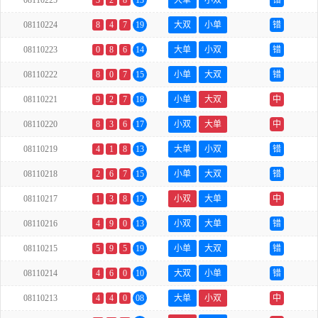
08110225
3
2
8
13
大单
小双
错
08110224
8
4
7
19
大双
小单
错
08110223
0
8
6
14
大单
小双
错
08110222
8
0
7
15
小单
大双
错
08110221
9
2
7
18
小单
大双
中
08110220
8
3
6
17
小双
大单
中
08110219
4
1
8
13
大单
小双
错
08110218
2
6
7
15
小单
大双
错
08110217
1
3
8
12
小双
大单
中
08110216
4
9
0
13
小双
大单
错
08110215
5
9
5
19
小单
大双
错
08110214
4
6
0
10
大双
小单
错
08110213
4
4
0
08
大单
小双
中