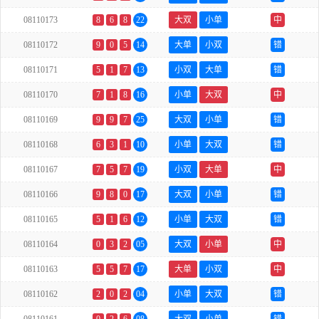
08110173
8
6
8
22
大双
小单
中
08110172
9
0
5
14
大单
小双
错
08110171
5
1
7
13
小双
大单
错
08110170
7
1
8
16
小单
大双
中
08110169
9
9
7
25
大双
小单
错
08110168
6
3
1
10
小单
大双
错
08110167
7
5
7
19
小双
大单
中
08110166
9
8
0
17
大双
小单
错
08110165
5
1
6
12
小单
大双
错
08110164
0
3
2
05
大双
小单
中
08110163
5
5
7
17
大单
小双
中
08110162
2
0
2
04
小单
大双
错