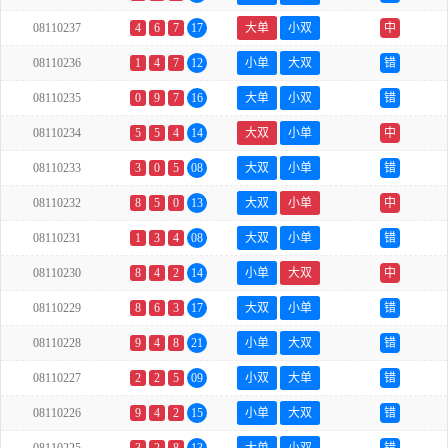
08110237
4
6
7
17
大单
小双
中
08110236
1
4
7
12
小单
大双
错
08110235
0
9
7
16
大单
小双
错
08110234
5
5
4
14
大双
小单
中
08110233
3
0
5
08
大双
小单
错
08110232
8
5
0
13
大双
小单
中
08110231
1
3
4
08
大双
小单
错
08110230
8
4
2
14
小单
大双
中
08110229
8
6
3
17
大双
小单
错
08110228
9
4
8
21
小单
大双
错
08110227
2
2
5
09
小双
大单
错
08110226
9
4
2
15
小单
大双
错