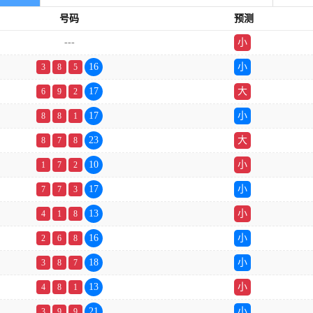
号码
预测
---
小
单
16
小
3
8
5
17
大
6
9
2
17
小
8
8
1
23
大
8
7
8
10
小
1
7
2
17
小
7
7
3
13
小
4
1
8
16
小
2
6
8
18
小
3
8
7
13
小
4
8
1
21
小
3
9
9