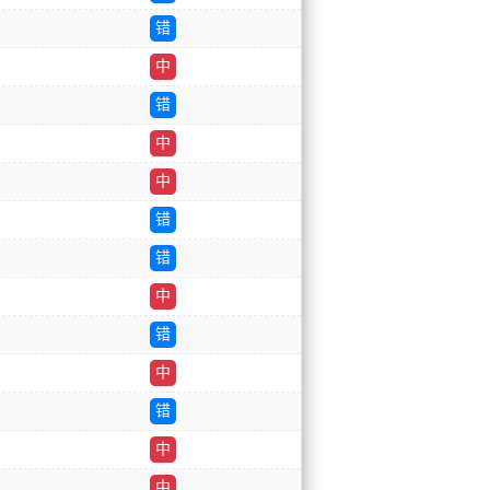
错
中
错
中
中
错
错
中
错
中
错
中
中