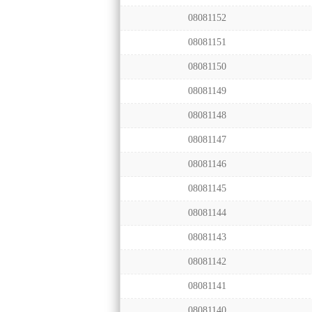
08081152
08081151
08081150
08081149
08081148
08081147
08081146
08081145
08081144
08081143
08081142
08081141
08081140