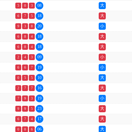
08
大
5
0
3
18
大
6
7
5
20
小
9
3
8
18
大
6
8
4
18
大
6
8
4
09
小
2
4
3
19
小
6
6
7
10
大
0
5
5
16
大
2
7
7
19
小
7
9
3
23
大
9
9
5
17
大
6
7
4
06
大
0
0
6