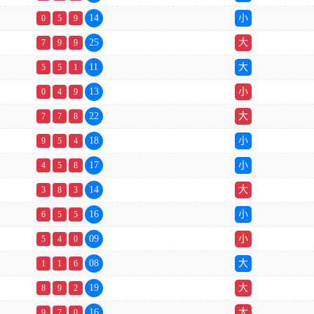
14
小
0
5
9
25
大
7
9
9
11
大
5
5
1
13
小
0
4
9
22
大
7
7
8
18
小
9
5
4
17
小
4
5
8
14
大
3
8
3
16
小
6
5
5
09
小
5
4
0
08
大
1
1
6
19
大
8
9
2
16
大
9
7
0