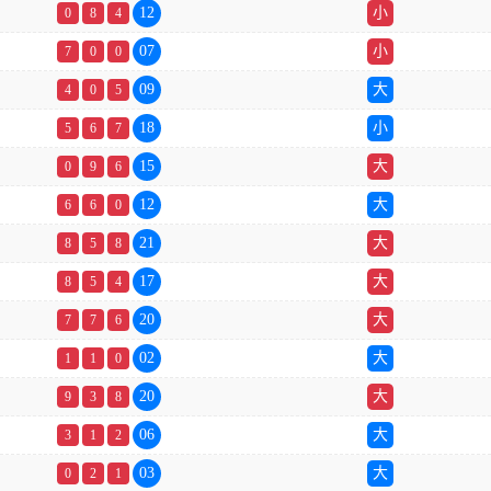
12
小
0
8
4
07
小
7
0
0
09
大
4
0
5
18
小
5
6
7
15
大
0
9
6
12
大
6
6
0
21
大
8
5
8
17
大
8
5
4
20
大
7
7
6
02
大
1
1
0
20
大
9
3
8
06
大
3
1
2
03
大
0
2
1