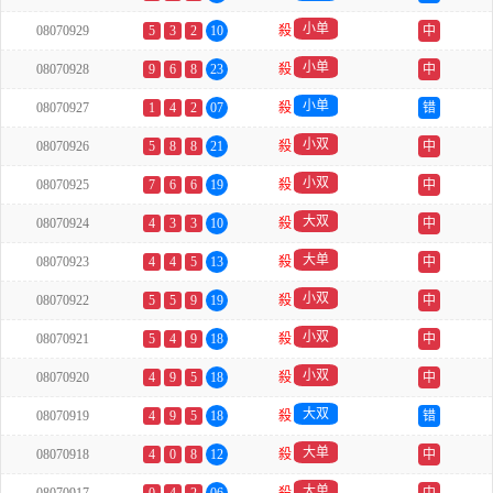
小单
08070929
5
3
2
10
殺
中
小单
08070928
9
6
8
23
殺
中
小单
08070927
1
4
2
07
殺
错
小双
08070926
5
8
8
21
殺
中
小双
08070925
7
6
6
19
殺
中
大双
08070924
4
3
3
10
殺
中
大单
08070923
4
4
5
13
殺
中
小双
08070922
5
5
9
19
殺
中
小双
08070921
5
4
9
18
殺
中
小双
08070920
4
9
5
18
殺
中
大双
08070919
4
9
5
18
殺
错
大单
08070918
4
0
8
12
殺
中
大单