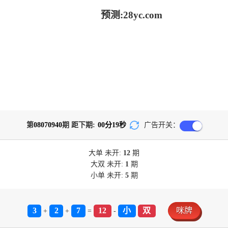
预测:28yc.com
第
08070940
期 距下期:
00
分
19
秒
广告开关：
大单
未开:
12
期
大双
未开:
1
期
小单
未开:
5
期
3
2
7
12
小
双
咪牌
+
+
=
-