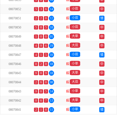
08070853
1
8
7
16
殺
中
小双
08070852
5
3
6
14
殺
中
小双
08070851
2
2
8
12
殺
错
小双
08070850
5
8
5
18
殺
中
大单
08070849
1
0
0
01
殺
中
大双
08070848
4
9
6
19
殺
中
小双
08070847
4
1
5
10
殺
错
小单
08070846
8
2
8
18
殺
中
大单
08070845
9
0
9
18
殺
中
大双
08070844
2
6
0
08
殺
中
小单
08070843
9
0
5
14
殺
中
大单
08070842
0
6
7
13
殺
中
小单
08070841
2
1
8
11
殺
错