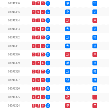
08091336
7
2
3
12
单
错
08091335
6
9
2
17
小
错
08091334
9
1
6
16
双
中
08091333
4
2
0
06
大
错
08091332
2
0
3
05
双
错
08091331
1
1
3
05
大
错
08091330
6
9
5
20
双
中
08091329
2
2
6
10
单
错
08091328
2
6
7
15
双
错
08091327
4
6
9
19
双
错
08091326
5
3
0
08
大
错
08091325
4
4
3
11
小
中
08091324
8
5
6
19
单
中