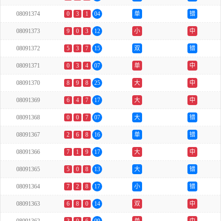
08091374
0
3
1
04
单
错
08091373
9
0
3
12
小
中
08091372
5
3
7
15
双
错
08091371
0
3
4
07
单
中
08091370
8
9
8
25
大
中
08091369
6
4
7
17
大
中
08091368
0
0
7
07
大
错
08091367
2
6
8
16
单
错
08091366
7
1
9
17
大
中
08091365
5
0
8
13
大
错
08091364
7
2
8
17
小
错
08091363
6
8
0
14
双
中