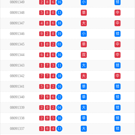
08091349
2
8
6
16
小
错
08091348
5
8
0
13
单
中
08091347
4
8
6
18
大
中
08091346
9
2
8
19
小
错
08091345
1
0
2
03
单
中
08091344
6
4
6
16
双
中
08091343
1
7
3
11
大
错
08091342
7
7
4
18
大
中
08091341
5
9
2
16
单
错
08091340
7
9
6
22
单
错
08091339
2
0
2
04
大
错
08091338
2
9
5
16
单
错
08091337
3
6
4
13
大
错