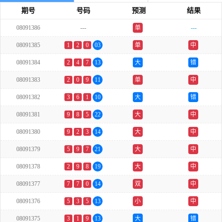
期号
号码
预测
结果
08091386
---
单
---
08091385
1
2
0
03
单
中
08091384
2
4
7
13
大
错
08091383
2
0
9
11
单
中
08091382
3
6
1
10
大
错
08091381
9
8
5
22
大
中
08091380
9
2
3
14
大
中
08091379
5
9
7
21
大
中
08091378
2
9
8
19
大
中
08091377
7
7
0
14
双
中
08091376
5
3
5
13
小
中
08091375
3
1
9
13
大
错